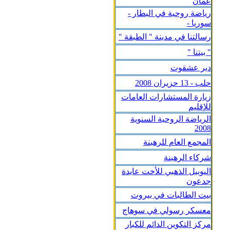
عمّان
رياضة روحية في البطار -
سوريا -
رسالتنا في مدينة " الطبقة "
" بيتنا "
دير عشقوت
حلب - 13 حزيران 2008
زيارة المستشارات العامات
للإقليم
الرياضة الروحية السنوية
2008
المجمع العام للرهبنة
شركاء الرهبنة
اليوبيل الذهبي للأخت عايدة
جدعون
بيت الطالبات في بيروت
معسكر رسولي في سوهاج
مركز التكوين الدائم للكبار