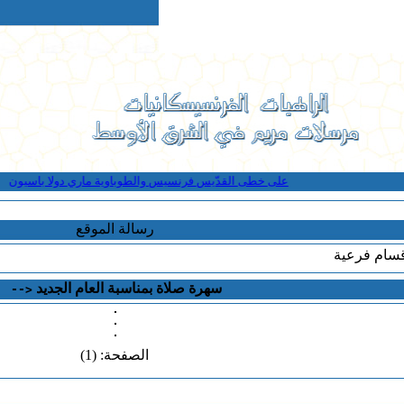
على خطى القدّيس فرنسيس والطوباوية ماري دولا باسيون
" ت
رسالة الموقع
قسام فرعية
سهرة صلاة بمناسبة العام الجديد
-->
الصفحة: (1)