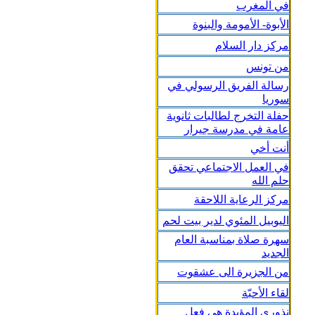
في المغرب
الأبوة- الأمومة والبنوة
مركز دار السلام
من تونس
رسالة الفريق الرسولي في
سوريا
حفلة التخرج لطالبات ثانوية
عامة في مدرسة جيرار
أنت أخي
في العمل الاجتماعي تحقق
حلم الله
مركز الرعاية اللاحقة
اليوبيل المئوي لدير بيت لحم
سهرة صلاة بمناسبة العام
الجديد
من الجزيرة الى عشقوت
لقاء الأحبّة
نذوري المؤبدة هي فعل