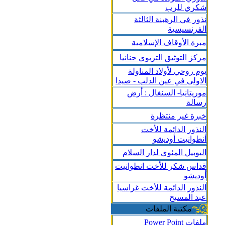
شكري للرب
نذور في الرهبنة الثالثة
الفرنسيسية
مبرة الأوقاف الإسلامية
مركز التوثيق التربوي حنانيا
يوم روحي لأولاد المناولة
الاولى في عين الدلب - صيدا
موريتانيا- السنغال : أرض
رسالة
خبرة غير منتظرة
النذور الدائمة للأخت
أنطوانيت أوديشو
اليوبيل المئوي لدار السلام
قداس شكر للأخت انطوانيت
أوديشو
النذور الدائمة للأخت غراسيا
عبد المسيح
مكتبة الملفات
ملفات Power Point