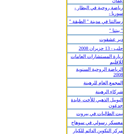
عمّان
رياضة روحية في البطار -
سوريا -
رسالتنا في مدينة " الطبقة "
" بيتنا "
دير عشقوت
حلب - 13 حزيران 2008
زيارة المستشارات العامات
للإقليم
الرياضة الروحية السنوية
2008
المجمع العام للرهبنة
شركاء الرهبنة
اليوبيل الذهبي للأخت عايدة
جدعون
بيت الطالبات في بيروت
معسكر رسولي في سوهاج
مركز التكوين الدائم للكبار