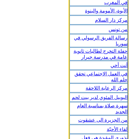
في المغرب
الأبوة- الأمومة والبنوة
مركز دار السلام
من تونس
رسالة الفريق الرسولي في
سوريا
حفلة التخرج لطالبات ثانوية
عامة في مدرسة جيرار
أنت أخي
في العمل الاجتماعي تحقق
حلم الله
مركز الرعاية اللاحقة
اليوبيل المئوي لدير بيت لحم
سهرة صلاة بمناسبة العام
الجديد
من الجزيرة الى عشقوت
لقاء الأحبّة
نذوري المؤبدة هي فعل