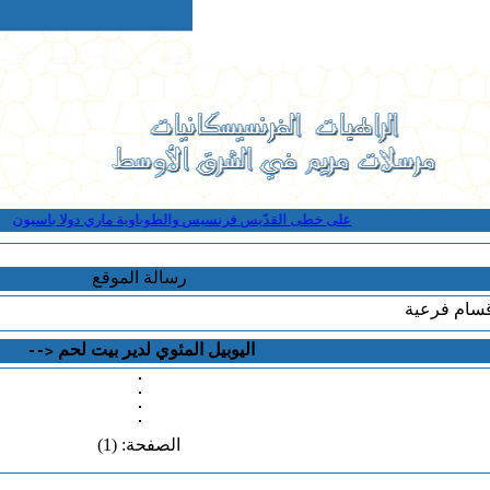
على خطى القدّيس فرنسيس والطوباوية ماري دولا باسيون
" تع
رسالة الموقع
قسام فرعية
اليوبيل المئوي لدير بيت لحم
-->
الصفحة: (1)