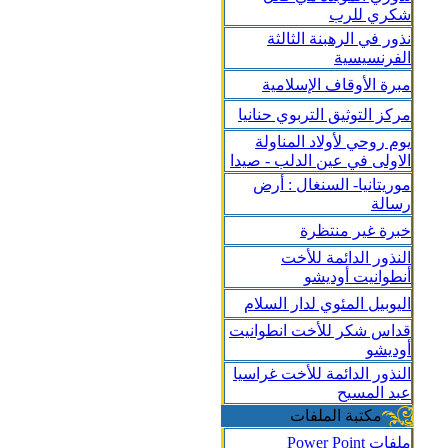
شكري للرب
نذور في الرهبنة الثالثة
الفرنسيسية
مبرة الأوقاف الإسلامية
مركز التوثيق التربوي حنانيا
يوم روحي لأولاد المناولة
الاولى في عين الدلب - صيدا
موريتانيا- السنغال : أرض
رسالة
خبرة غير منتظرة
النذور الدائمة للأخت
أنطوانيت أوديشو
اليوبيل المئوي لدار السلام
قداس شكر للأخت انطوانيت
أوديشو
النذور الدائمة للأخت غراسيا
عبد المسيح
مكتبة الملفات
ملفات Power Point